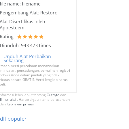
file name: filename
Pengembang Alat: Restoro
Alat Disertifikasi oleh:
Appesteem
Rating:
Diunduh: 943 473 times
Unduh Alat Perbaikan
Sekarang
tasan: versi percobaan menawarkan
mindaian, pencadangan, pemulihan registri
ndows Anda dalam jumlah yang tidak
rbatas secara GRATIS. Versi lengkap harus
beli.
informasi lebih lanjut tentang
Outbyte
dan
ll instruksi
. Harap tinjau :name perusahaan
dan
Kebijakan privasi
 dll populer