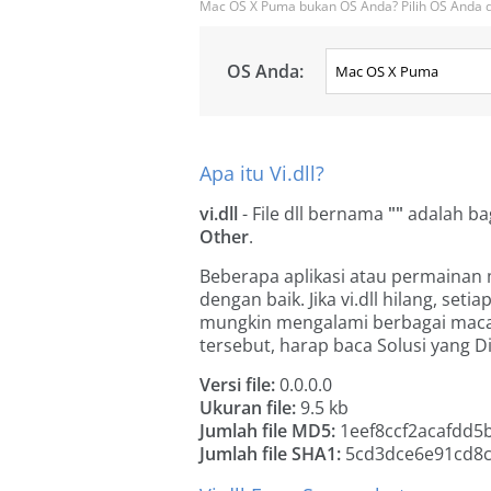
Mac OS X Puma bukan OS Anda? Pilih OS Anda di
OS Anda:
Apa itu Vi.dll?
vi.dll
- File dll bernama
""
adalah ba
Other
.
Beberapa aplikasi atau permainan 
dengan baik. Jika vi.dll hilang, set
mungkin mengalami berbagai maca
tersebut, harap baca Solusi yang D
Versi file:
0.0.0.0
Ukuran file:
9.5 kb
Jumlah file MD5:
1eef8ccf2acafdd5
Jumlah file SHA1:
5cd3dce6e91cd8c