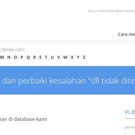
Situs ini tersedia dalam bahasa
Cara men
g Anda cari:
M
N
O
P
Q
R
S
T
U
V
W
X
Y
Z
l dan perbaiki kesalahan "dll tidak di
Vi.d
an di database kami
penaw