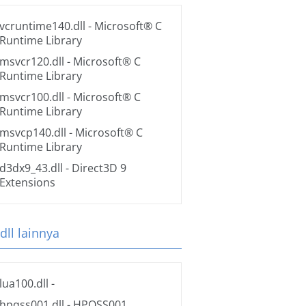
vcruntime140.dll
- Microsoft® C
Runtime Library
msvcr120.dll
- Microsoft® C
Runtime Library
msvcr100.dll
- Microsoft® C
Runtime Library
msvcp140.dll
- Microsoft® C
Runtime Library
d3dx9_43.dll
- Direct3D 9
Extensions
 dll lainnya
lua100.dll
-
hpqss001.dll
- HPQSS001