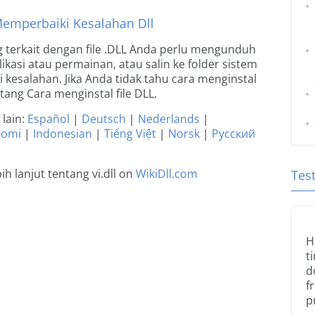
Memperbaiki Kesalahan Dll
 terkait dengan file .DLL Anda perlu mengunduh
aplikasi atau permainan, atau salin ke folder sistem
kesalahan. Jika Anda tidak tahu cara menginstal
entang Cara menginstal file DLL.
lain:
Español
|
Deutsch
|
Nederlands
|
uomi
|
Indonesian
|
Tiếng Việt
|
Norsk
|
Русский
 lanjut tentang vi.dll on
WikiDll.com
Tes
H
t
d
f
p