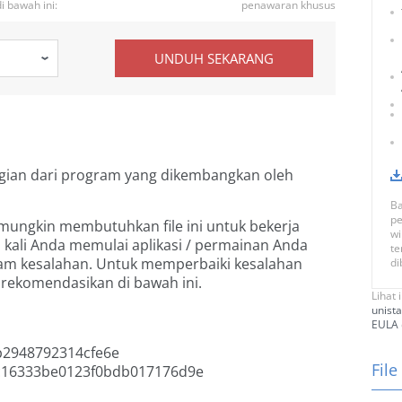
 bawah ini:
penawaran khusus
UNDUH SEKARANG
gian dari program
yang dikembangkan oleh
Ba
pe
mungkin membutuhkan file ini untuk bekerja
wi
iap kali Anda memulai aplikasi / permainan Anda
te
m kesalahan. Untuk memperbaiki kesalahan
di
irekomendasikan di bawah ini.
Lihat 
unista
EULA
b2948792314cfe6e
File
16333be0123f0bdb017176d9e