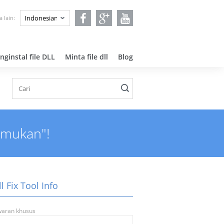
 lain:
ginstal file DLL
Minta file dll
Blog
temukan"!
ll Fix Tool Info
aran khusus