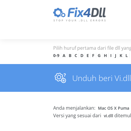
Pilih huruf pertama dari file dll yan
0-9
A
B
C
D
E
F
G
H
I
J
K
L
Unduh beri Vi.dl
Anda menjalankan:
Mac OS X Puma
Versi yang sesuai dari
ditemuk
vi.dll