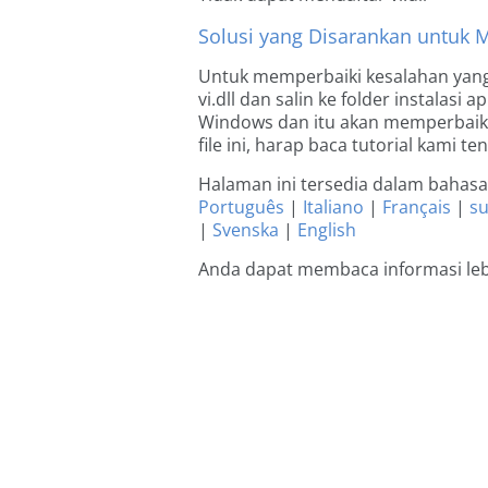
Solusi yang Disarankan untuk 
Untuk memperbaiki kesalahan yang
vi.dll dan salin ke folder instalasi 
Windows dan itu akan memperbaiki 
file ini, harap baca tutorial kami t
Halaman ini tersedia dalam bahasa 
Português
|
Italiano
|
Français
|
s
|
Svenska
|
English
Anda dapat membaca informasi lebih