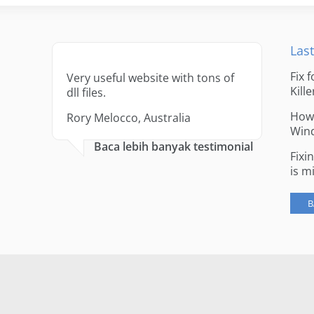
Last
Fix 
Very useful website with tons of
Kille
dll files.
How 
Rory Melocco, Australia
Win
Baca lebih banyak testimonial
Fixi
is m
B