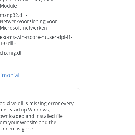
Module
msnp32.dll
-
Netwerkvoorziening voor
Microsoft-netwerken
ext-ms-win-rtcore-ntuser-dpi-l1-
1-0.dll
-
chxmig.dll
-
timonial
ad xlive.dll is missing error every
ime I startup Windows,
ownloaded and installed file
rom your website and the
roblem is gone.