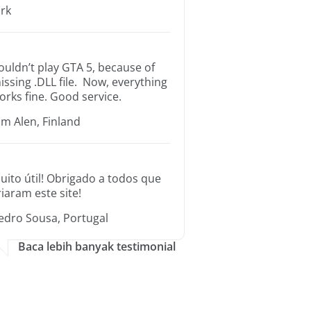
irk
ouldn’t play GTA 5, because of
issing .DLL file. Now, everything
orks fine. Good service.
im Alen, Finland
uito útil! Obrigado a todos que
riaram este site!
edro Sousa, Portugal
Baca lebih banyak testimonial