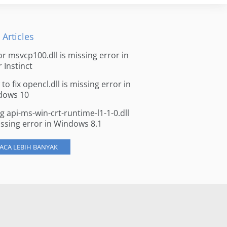
 Articles
for msvcp100.dll is missing error in
r Instinct
to fix opencl.dll is missing error in
dows 10
ng api-ms-win-crt-runtime-l1-1-0.dll
issing error in Windows 8.1
ACA LEBIH BANYAK