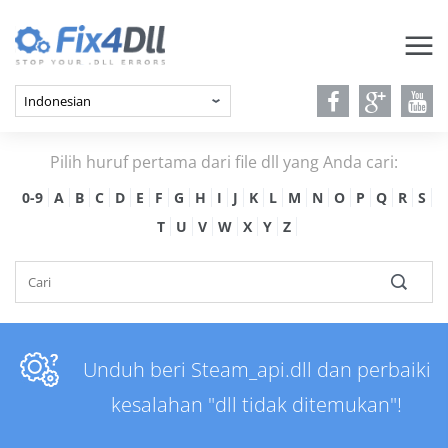
Pilih huruf pertama dari file dll yang Anda cari:
0-9
A
B
C
D
E
F
G
H
I
J
K
L
M
N
O
P
Q
R
S
T
U
V
W
X
Y
Z
Unduh beri Steam_api.dll dan perbaiki
kesalahan "dll tidak ditemukan"!