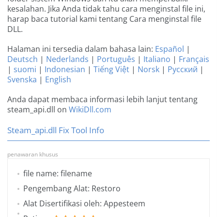
kesalahan. Jika Anda tidak tahu cara menginstal file ini,
harap baca tutorial kami tentang Cara menginstal file
DLL.
Halaman ini tersedia dalam bahasa lain:
Español
|
Deutsch
|
Nederlands
|
Português
|
Italiano
|
Français
|
suomi
|
Indonesian
|
Tiếng Việt
|
Norsk
|
Русский
|
Svenska
|
English
Anda dapat membaca informasi lebih lanjut tentang
steam_api.dll on
WikiDll.com
Steam_api.dll Fix Tool Info
penawaran khusus
file name: filename
Pengembang Alat: Restoro
Alat Disertifikasi oleh: Appesteem