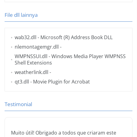
File dll lainnya
wab32.dll
- Microsoft (R) Address Book DLL
nlemontagemgr.dll
-
WMPNSSUI.dll
- Windows Media Player WMPNSS
Shell Extensions
weatherlink.dll
-
qt3.dll
- Movie Plugin for Acrobat
Testimonial
Muito útil! Obrigado a todos que criaram este