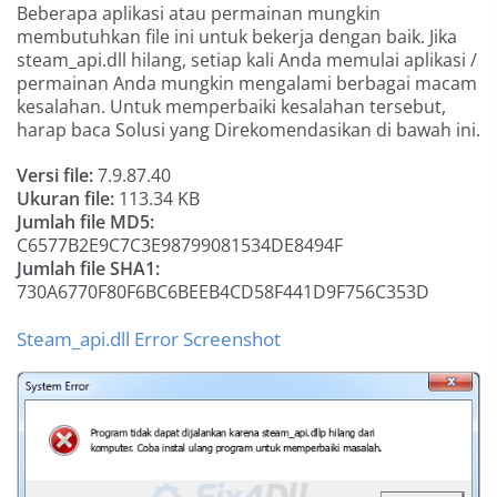
Beberapa aplikasi atau permainan mungkin
membutuhkan file ini untuk bekerja dengan baik. Jika
steam_api.dll hilang, setiap kali Anda memulai aplikasi /
permainan Anda mungkin mengalami berbagai macam
kesalahan. Untuk memperbaiki kesalahan tersebut,
harap baca Solusi yang Direkomendasikan di bawah ini.
Versi file:
7.9.87.40
Ukuran file:
113.34 KB
Jumlah file MD5:
C6577B2E9C7C3E98799081534DE8494F
Jumlah file SHA1:
730A6770F80F6BC6BEEB4CD58F441D9F756C353D
Steam_api.dll Error Screenshot