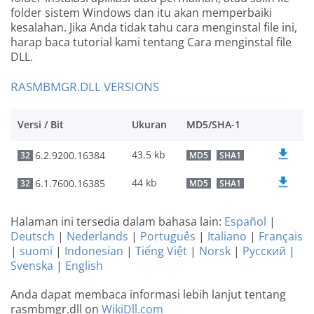
folder sistem Windows dan itu akan memperbaiki
kesalahan. Jika Anda tidak tahu cara menginstal file ini,
harap baca tutorial kami tentang Cara menginstal file
DLL.
RASMBMGR.DLL VERSIONS
Versi / Bit
Ukuran
MD5/SHA-1
43.5 kb
6.2.9200.16384
32
MD5
SHA1
44 kb
6.1.7600.16385
32
MD5
SHA1
Halaman ini tersedia dalam bahasa lain:
Español
|
Deutsch
|
Nederlands
|
Português
|
Italiano
|
Français
|
suomi
|
Indonesian
|
Tiếng Việt
|
Norsk
|
Русский
|
Svenska
|
English
Anda dapat membaca informasi lebih lanjut tentang
rasmbmgr.dll on
WikiDll.com