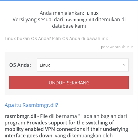
Anda menjalankan:
Linux
Versi yang sesuai dari
ditemukan di
rasmbmgr.dll
database kami
Linux bukan OS Anda? Pilih OS Anda di bawah ini:
penawaran khusus
OS Anda:
UNDUH SEKARANG
Apa itu Rasmbmgr.dll?
rasmbmgr.dll
- File dll bernama
""
adalah bagian dari
program
Provides support for the switching of
mobility enabled VPN connections if their underlying
interface goes down.
yang dikembangkan oleh