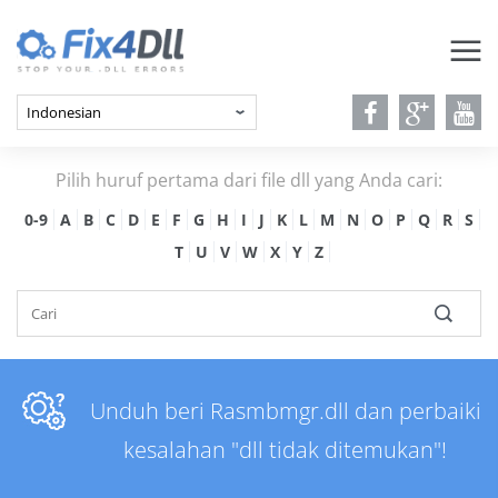
Pilih huruf pertama dari file dll yang Anda cari:
0-9
A
B
C
D
E
F
G
H
I
J
K
L
M
N
O
P
Q
R
S
T
U
V
W
X
Y
Z
Unduh beri Rasmbmgr.dll dan perbaiki
kesalahan "dll tidak ditemukan"!