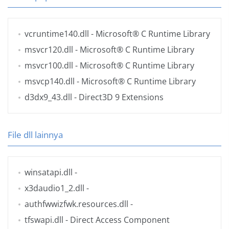
vcruntime140.dll
- Microsoft® C Runtime Library
msvcr120.dll
- Microsoft® C Runtime Library
msvcr100.dll
- Microsoft® C Runtime Library
msvcp140.dll
- Microsoft® C Runtime Library
d3dx9_43.dll
- Direct3D 9 Extensions
File dll lainnya
winsatapi.dll
-
x3daudio1_2.dll
-
authfwwizfwk.resources.dll
-
tfswapi.dll
- Direct Access Component