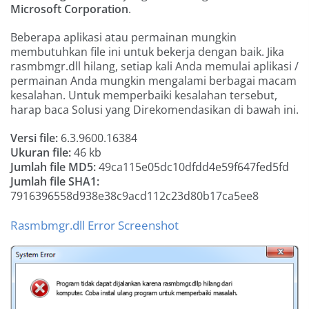
Microsoft Corporation
.
Beberapa aplikasi atau permainan mungkin
membutuhkan file ini untuk bekerja dengan baik. Jika
rasmbmgr.dll hilang, setiap kali Anda memulai aplikasi /
permainan Anda mungkin mengalami berbagai macam
kesalahan. Untuk memperbaiki kesalahan tersebut,
harap baca Solusi yang Direkomendasikan di bawah ini.
Versi file:
6.3.9600.16384
Ukuran file:
46 kb
Jumlah file MD5:
49ca115e05dc10dfdd4e59f647fed5fd
Jumlah file SHA1:
7916396558d938e38c9acd112c23d80b17ca5ee8
Rasmbmgr.dll Error Screenshot