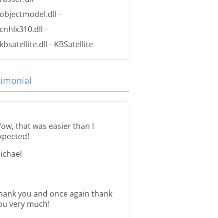
objectmodel.dll
-
cnhlx310.dll
-
kbsatellite.dll
- KBSatellite
timonial
ow, that was easier than I
xpected!
ichael
hank you and once again thank
ou very much!