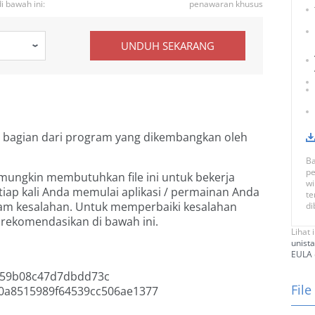
 bawah ini:
penawaran khusus
UNDUH SEKARANG
 bagian dari program
yang dikembangkan oleh
Ba
pe
mungkin membutuhkan file ini untuk bekerja
wi
 setiap kali Anda memulai aplikasi / permainan Anda
te
m kesalahan. Untuk memperbaiki kesalahan
di
irekomendasikan di bawah ini.
Lihat 
unista
EULA
59b08c47d7dbdd73c
File
a8515989f64539cc506ae1377