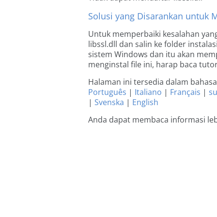
Solusi yang Disarankan untuk 
Untuk memperbaiki kesalahan yang
libssl.dll dan salin ke folder instal
sistem Windows dan itu akan mempe
menginstal file ini, harap baca tuto
Halaman ini tersedia dalam bahasa 
Português
|
Italiano
|
Français
|
s
|
Svenska
|
English
Anda dapat membaca informasi lebih