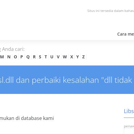
Situs ini tersedia dalam bahasa
Cara men
g Anda cari:
M
N
O
P
Q
R
S
T
U
V
W
X
Y
Z
l.dll dan perbaiki kesalahan "dll tida
Libs
mukan di database kami
penaw