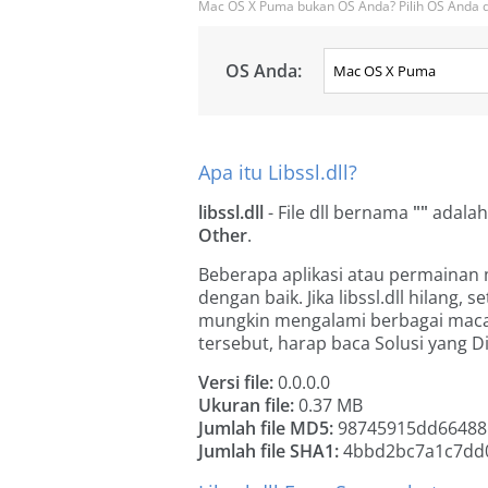
Mac OS X Puma bukan OS Anda? Pilih OS Anda di
OS Anda:
Apa itu Libssl.dll?
libssl.dll
- File dll bernama
""
adalah
Other
.
Beberapa aplikasi atau permainan 
dengan baik. Jika libssl.dll hilang,
mungkin mengalami berbagai maca
tersebut, harap baca Solusi yang D
Versi file:
0.0.0.0
Ukuran file:
0.37 MB
Jumlah file MD5:
98745915dd66488
Jumlah file SHA1:
4bbd2bc7a1c7dd0