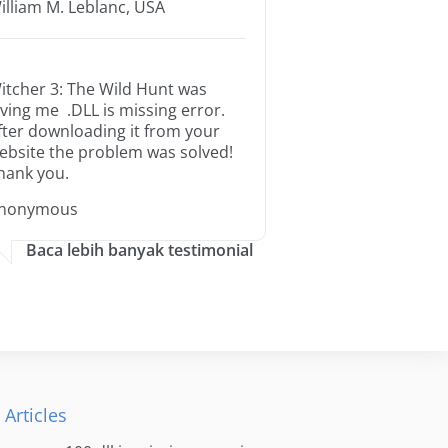
illiam M. Leblanc, USA
itcher 3: The Wild Hunt was
iving me .DLL is missing error.
fter downloading it from your
ebsite the problem was solved!
hank you.
nonymous
Baca lebih banyak testimonial
 Articles