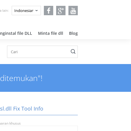
 lain:
ginstal file DLL
Minta file dll
Blog
k ditemukan"!
sl.dll Fix Tool Info
aran khusus