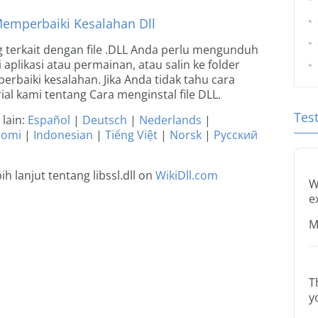
Memperbaiki Kesalahan Dll
 terkait dengan file .DLL Anda perlu mengunduh
asi aplikasi atau permainan, atau salin ke folder
rbaiki kesalahan. Jika Anda tidak tahu cara
rial kami tentang Cara menginstal file DLL.
Tes
lain:
Español
|
Deutsch
|
Nederlands
|
uomi
|
Indonesian
|
Tiếng Việt
|
Norsk
|
Русский
 lanjut tentang libssl.dll on
WikiDll.com
W
e
M
T
y