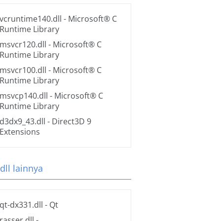
vcruntime140.dll
- Microsoft® C
Runtime Library
msvcr120.dll
- Microsoft® C
Runtime Library
msvcr100.dll
- Microsoft® C
Runtime Library
msvcp140.dll
- Microsoft® C
Runtime Library
d3dx9_43.dll
- Direct3D 9
Extensions
 dll lainnya
qt-dx331.dll
- Qt
rasser.dll
-