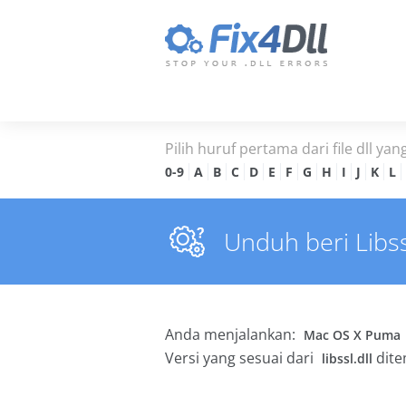
Pilih huruf pertama dari file dll yan
0-9
A
B
C
D
E
F
G
H
I
J
K
L
Unduh beri Libss
Anda menjalankan:
Mac OS X Puma
Versi yang sesuai dari
dite
libssl.dll