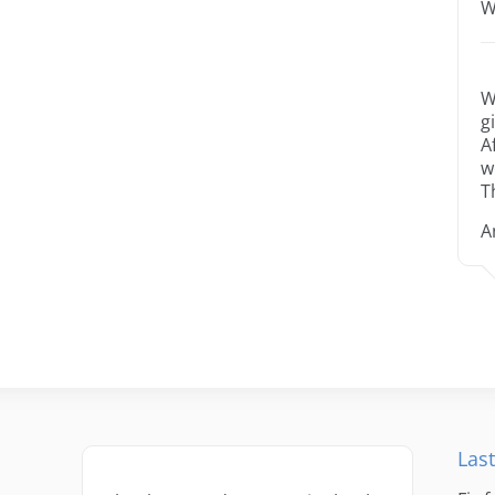
W
W
g
A
w
T
A
Last