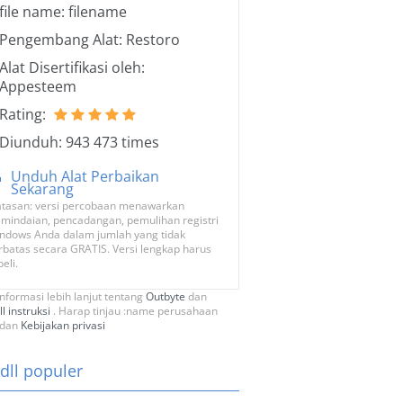
file name: filename
Pengembang Alat: Restoro
Alat Disertifikasi oleh:
Appesteem
Rating:
Diunduh: 943 473 times
Unduh Alat Perbaikan
Sekarang
tasan: versi percobaan menawarkan
mindaian, pencadangan, pemulihan registri
ndows Anda dalam jumlah yang tidak
rbatas secara GRATIS. Versi lengkap harus
beli.
informasi lebih lanjut tentang
Outbyte
dan
ll instruksi
. Harap tinjau :name perusahaan
dan
Kebijakan privasi
 dll populer