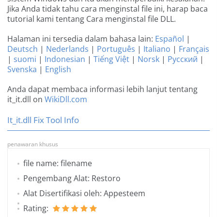
Jika Anda tidak tahu cara menginstal file ini, harap baca
tutorial kami tentang Cara menginstal file DLL.
Halaman ini tersedia dalam bahasa lain:
Español
|
Deutsch
|
Nederlands
|
Português
|
Italiano
|
Français
|
suomi
|
Indonesian
|
Tiếng Việt
|
Norsk
|
Русский
|
Svenska
|
English
Anda dapat membaca informasi lebih lanjut tentang
it_it.dll on
WikiDll.com
It_it.dll Fix Tool Info
penawaran khusus
file name: filename
Pengembang Alat: Restoro
Alat Disertifikasi oleh: Appesteem
Rating: