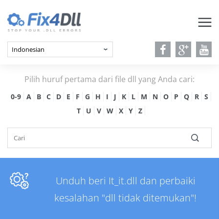
Pilih huruf pertama dari file dll yang Anda cari:
0-9
A
B
C
D
E
F
G
H
I
J
K
L
M
N
O
P
Q
R
S
T
U
V
W
X
Y
Z
Unduh beri It_it.dll dan perbaiki
kesalahan "dll tidak ditemukan"!