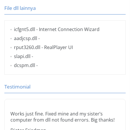
File dll lainnya
icfgnt5.dll
- Internet Connection Wizard
aadjcsp.dll
-
rput3260.dll
- RealPlayer UI
slapi.dll
-
dcspm.dll
-
Testimonial
Works just fine. Fixed mine and my sister’s
computer from dll not found errors. Big thanks!