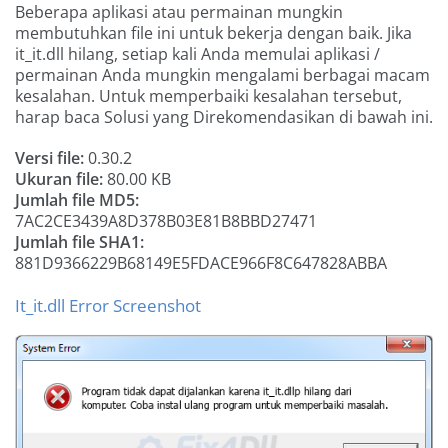
Beberapa aplikasi atau permainan mungkin
membutuhkan file ini untuk bekerja dengan baik. Jika
it_it.dll hilang, setiap kali Anda memulai aplikasi /
permainan Anda mungkin mengalami berbagai macam
kesalahan. Untuk memperbaiki kesalahan tersebut,
harap baca Solusi yang Direkomendasikan di bawah ini.
Versi file:
0.30.2
Ukuran file:
80.00 KB
Jumlah file MD5:
7AC2CE3439A8D378B03E81B8BBD27471
Jumlah file SHA1:
881D9366229B68149E5FDACE966F8C647828ABBA
It_it.dll Error Screenshot