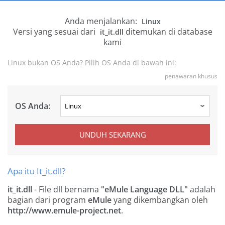
Anda menjalankan:
Linux
Versi yang sesuai dari
ditemukan di database
it_it.dll
kami
Linux bukan OS Anda? Pilih OS Anda di bawah ini:
penawaran khusus
OS Anda:
UNDUH SEKARANG
Apa itu It_it.dll?
it_it.dll
- File dll bernama
"eMule Language DLL"
adalah
bagian dari program
eMule
yang dikembangkan oleh
http://www.emule-project.net
.